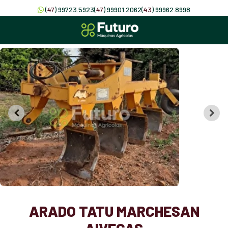
(
47
) 99723.5923
(
47
) 99901.2062
(
43
) 99962.8998
ARADO TATU MARCHESAN