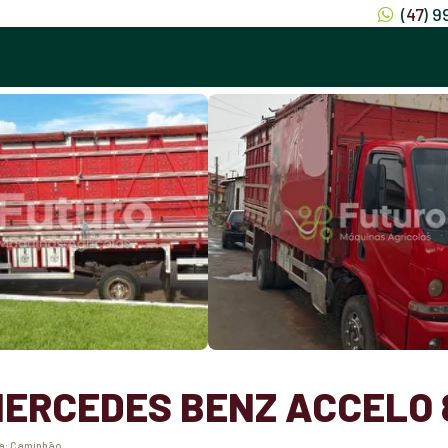
(
47
) 
ERCEDES BENZ ACCELO 8
a:
Caminhão