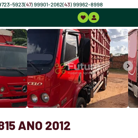
99723-5923
(
47
) 99901-2062
(
43
) 99962-8998
15 ANO 2012