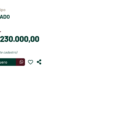
Tipo
SADO
r
$ 230.000,00
nte cadastro)
uero