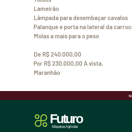
Lameirão
Lâmpada para desembaçar cavalos
Palanque e porta na lateral da carroc
Molas a mais para o peso
De R$ 240.000,00
Por R$ 230.000,00 À vista.
Maranhão
N