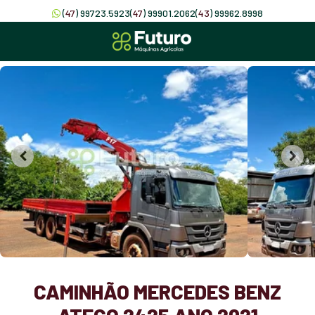
(
47
) 99723.5923
(
47
) 99901.2062
(
43
) 99962.8998
CAMINHÃO MERCEDES BENZ