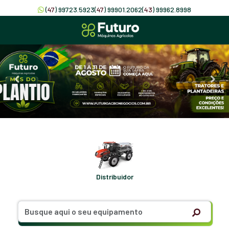
(
47
) 99723.5923
(
47
) 99901.2062
(
43
) 99962.8998
Distribuidor