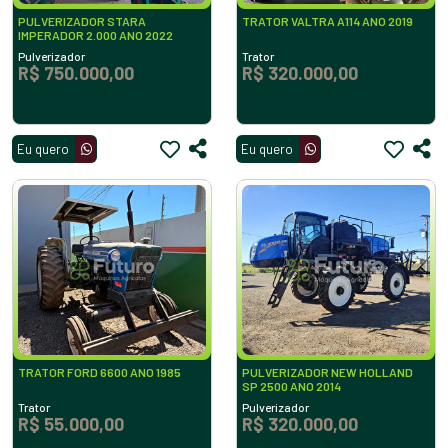
PULVERIZADOR STARA
TRATOR VALTRA A114 ANO 2019
IMPERADOR 2.000 ANO 2022
Pulverizador
Trator
R$ 750.000,00
R$ 320.000,00
Eu quero
Eu quero
TRATOR FORD 6600 ANO 1985
PULVERIZADOR NEW HOLLAND
SP 2500 ANO 2014
Trator
Pulverizador
R$ 55.000,00
R$ 320.000,00