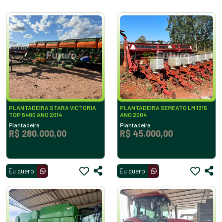
PLANTADEIRA STARA VICTORIA
PLANTADEIRA SEMEATO LM 1315
TOP 5400 ANO 2014
ANO 2004
Plantadeira
Plantadeira
R$ 280.000,00
R$ 45.000,00
Eu quero
Eu quero