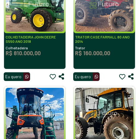
COLHEITADEIRA JOHN DEERE
TRATOR CASE FARMALL 80 ANO
S550 ANO 2018
2014
Colheitadeira
Trator
R$ 810.000,00
R$ 160.000,00
Eu quero
Eu quero