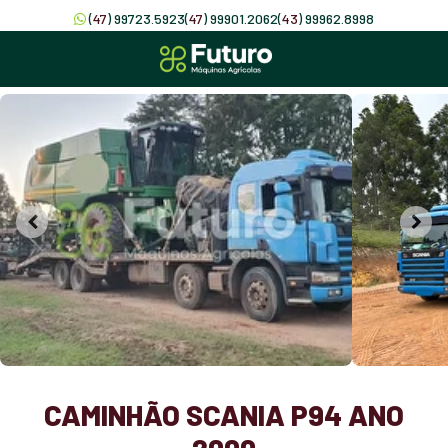
(
47
) 99723.5923
(
47
) 99901.2062
(
43
) 99962.8998
CAMINHÃO SCANIA P94 ANO