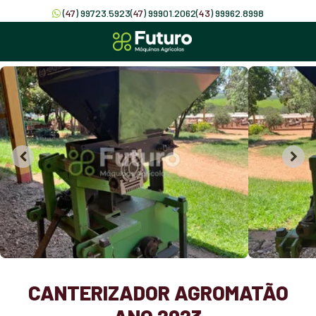
(
47
) 99723.5923
(
47
) 99901.2062
(
43
) 99962.8998
CANTERIZADOR AGROMATÃO