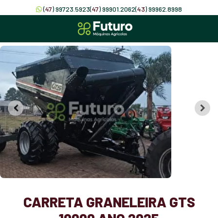
(
47
) 99723.5923
(
47
) 99901.2062
(
43
) 99962.8998
CARRETA GRANELEIRA GTS