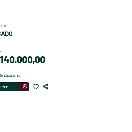
Tipo
USADO
r
$ 140.000,00
nte cadastro)
uero