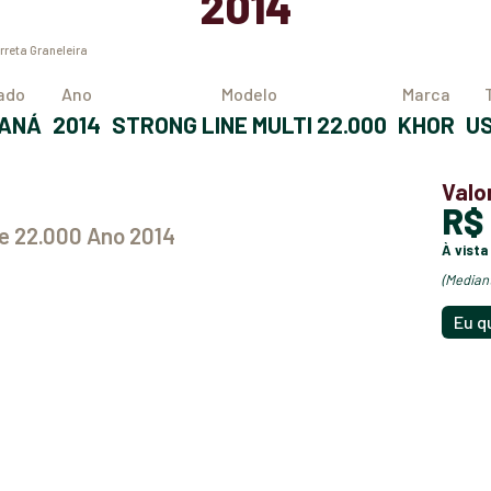
2014
rreta Graneleira
tado
Ano
Modelo
Marca
RANÁ
2014
STRONG LINE MULTI 22.000
KHOR
Valo
R
ne 22.000 Ano 2014
à vista
(media
Eu q