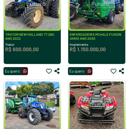
TRATOR NEW HOLLAND T7.260
ENFARDADEIRA MCHALE FUSION
ANO 2022
VARIO ANO 2020
Trator
Implemento
R$ 600.000,00
R$ 1.150.000,00
Eu quero
Eu quero