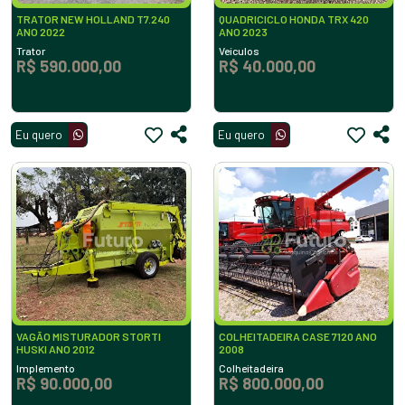
TRATOR NEW HOLLAND T7.240
QUADRICICLO HONDA TRX 420
ANO 2022
ANO 2023
Trator
Veículos
R$ 590.000,00
R$ 40.000,00
Eu quero
Eu quero
VAGÃO MISTURADOR STORTI
COLHEITADEIRA CASE 7120 ANO
HUSKI ANO 2012
2008
Implemento
Colheitadeira
R$ 90.000,00
R$ 800.000,00