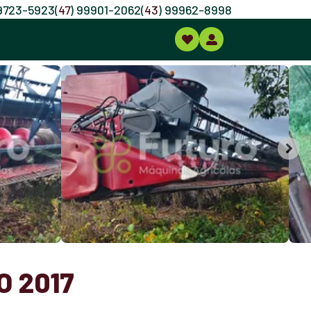
99723-5923
(
47
) 99901-2062
(
43
) 99962-8998
O 2017