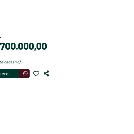
r
$ 700.000,00
nte cadastro)
uero