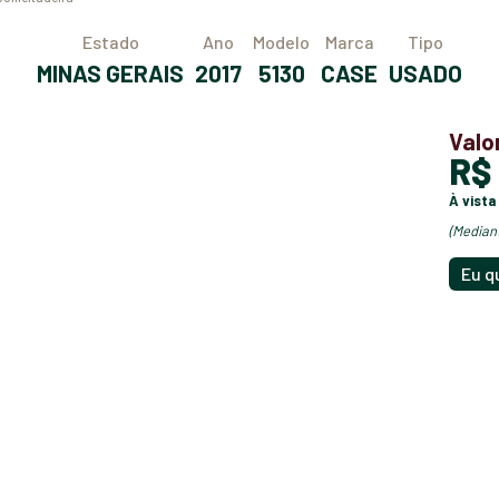
Estado
Ano
Modelo
Marca
Tipo
MINAS GERAIS
2017
5130
CASE
USADO
Valo
R
à vista
(media
Eu q