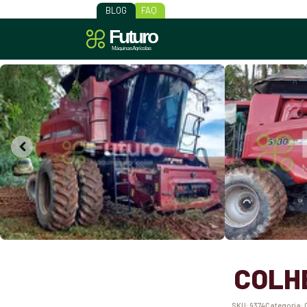
BLOG
FAQ
COLHE
SKU:
9374
Categoria: