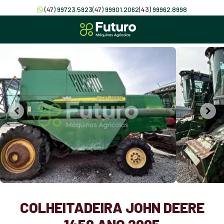
(
47
) 99723.5923
(
47
) 99901.2062
(
43
) 99962.8998
COLHEITADEIRA JOHN DEERE