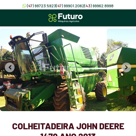
(
47
) 99723.5923
(
47
) 99901.2062
(
43
) 99962.8998
COLHEITADEIRA JOHN DEERE