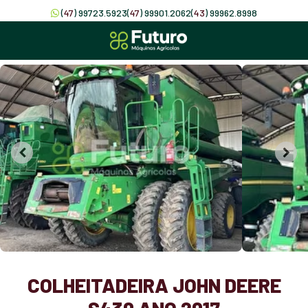
(
47
) 99723.5923
(
47
) 99901.2062
(
43
) 99962.8998
COLHEITADEIRA JOHN DEERE