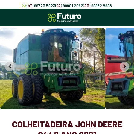
(
47
) 99723.5923
(
47
) 99901.2062
(
43
) 99962.8998
COLHEITADEIRA JOHN DEERE