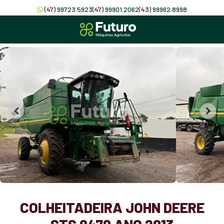
(
47
) 99723.5923
(
47
) 99901.2062
(
43
) 99962.8998
COLHEITADEIRA JOHN DEERE