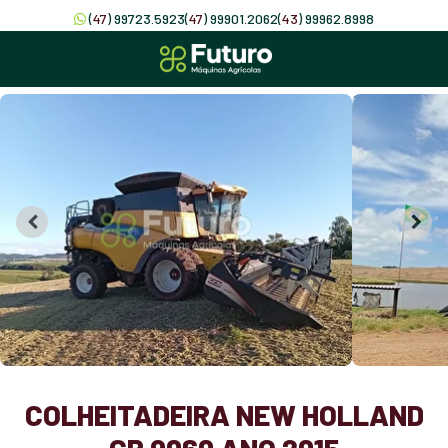
(
47
) 99723.5923
(
47
) 99901.2062
(
43
) 99962.8998
COLHEITADEIRA NEW HOLLAND