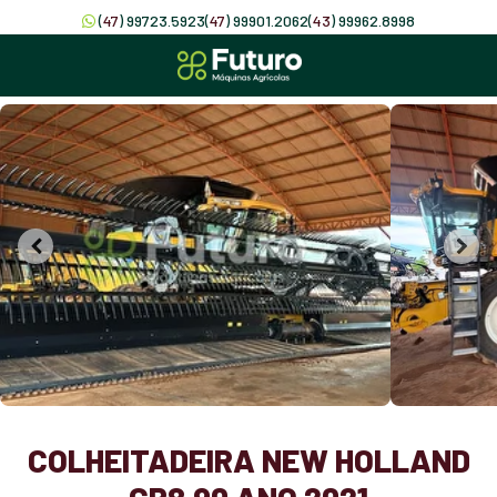
(
47
) 99723.5923
(
47
) 99901.2062
(
43
) 99962.8998
COLHEITADEIRA NEW HOLLAND