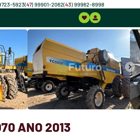
99723-5923
(
47
) 99901-2062
(
43
) 99962-8998
70 ANO 2013