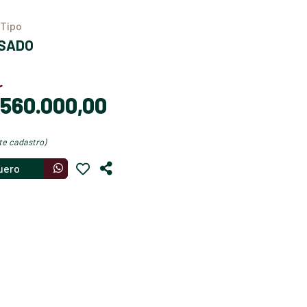
Tipo
USADO
r
$ 560.000,00
nte cadastro)
uero