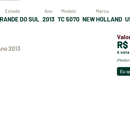
Estado
Ano
Modelo
Marca
 GRANDE DO SUL
2013
TC 5070
NEW HOLLAND
Valo
R
Ano 2013
à vista
(media
Eu q