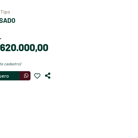
Tipo
USADO
r
$ 620.000,00
nte cadastro)
uero