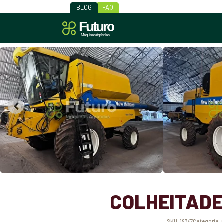
BLOG
FAQ
COLHEITADE
SKU:
19347
Categoria: