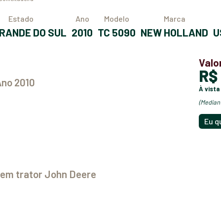
Estado
Ano
Modelo
Marca
 GRANDE DO SUL
2010
TC 5090
NEW HOLLAND
Valo
R
Ano 2010
à vista
(media
Eu q
a em trator John Deere