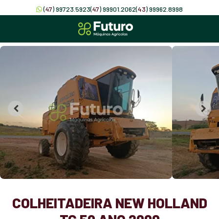
(
47
) 99723.5923
(
47
) 99901.2062
(
43
) 99962.8998
COLHEITADEIRA NEW HOLLAND