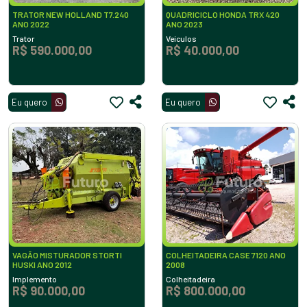
TRATOR NEW HOLLAND T7.240
QUADRICICLO HONDA TRX 420
ANO 2022
ANO 2023
Trator
Veículos
R$ 590.000,00
R$ 40.000,00
Eu quero
Eu quero
VAGÃO MISTURADOR STORTI
COLHEITADEIRA CASE 7120 ANO
HUSKI ANO 2012
2008
Implemento
Colheitadeira
R$ 90.000,00
R$ 800.000,00