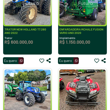
TRATOR NEW HOLLAND T7.260
ENFARDADEIRA MCHALE FUSION
ANO 2022
VARIO ANO 2020
Trator
Implemento
R$ 600.000,00
R$ 1.150.000,00
Eu quero
Eu quero