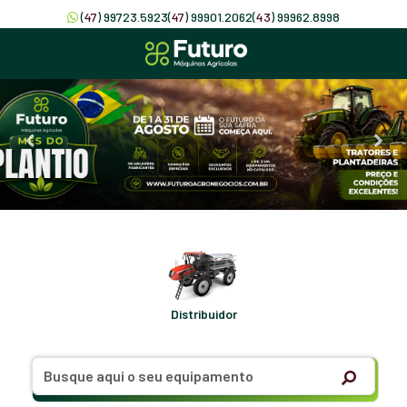
(
47
) 99723.5923
(
47
) 99901.2062
(
43
) 99962.8998
Distribuidor