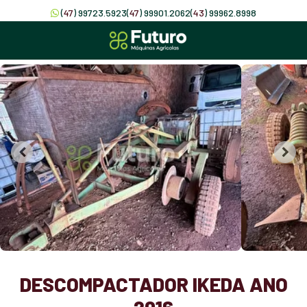
(
47
) 99723.5923
(
47
) 99901.2062
(
43
) 99962.8998
DESCOMPACTADOR IKEDA ANO