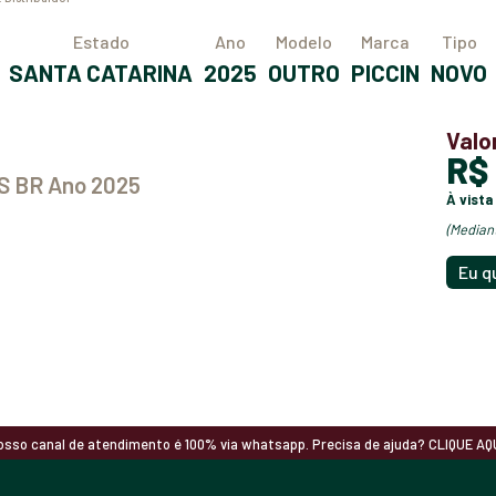
Estado
Ano
Modelo
Marca
Tipo
SANTA CATARINA
2025
OUTRO
PICCIN
NOVO
Valo
R
 S BR Ano 2025
à vista
(media
Eu q
osso canal de atendimento é 100% via whatsapp. Precisa de ajuda? CLIQUE AQU