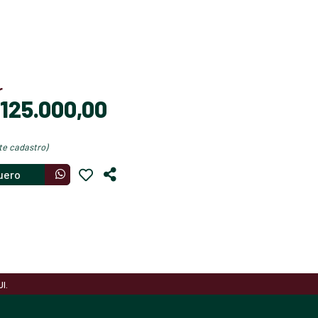
r
$ 125.000,00
nte cadastro)
uero
I.