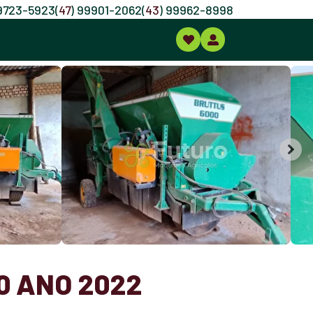
99723-5923
(
47
) 99901-2062
(
43
) 99962-8998
0 ANO 2022