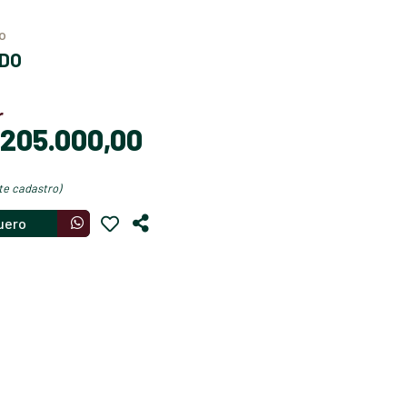
po
ADO
r
$ 205.000,00
nte cadastro)
uero