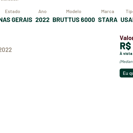
Estado
Ano
Modelo
Marca
Ti
MINAS GERAIS
2022
BRUTTUS 6000
STARA
US
Valo
R
 2022
à vista
(media
Eu q