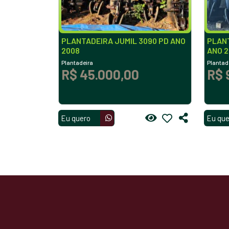
PLANTADEIRA JUMIL 3090 PD ANO
PLANT
2008
ANO 2
Plantadeira
Plantad
R$ 45.000,00
R$ 
Eu quero
Eu que