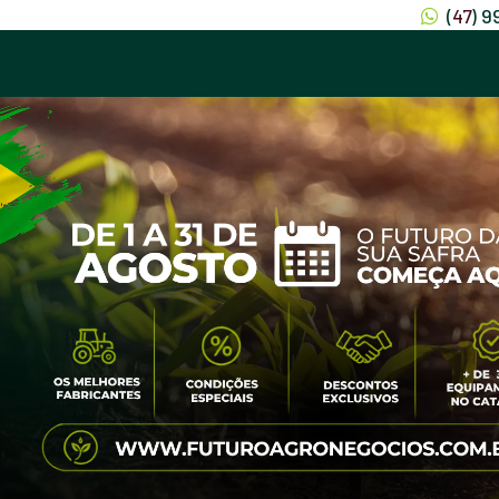
(
47
) 