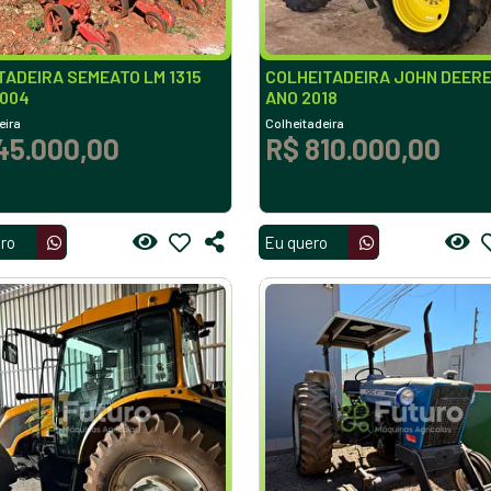
ADEIRA SEMEATO LM 1315
COLHEITADEIRA JOHN DEERE
2004
ANO 2018
eira
Colheitadeira
45.000,00
R$ 810.000,00
ro
Eu quero