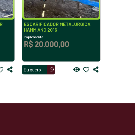
ER
ESCARIFICADOR METALÚRGICA
HAMM ANO 2016
Implemento
R$ 20.000,00
Eu quero