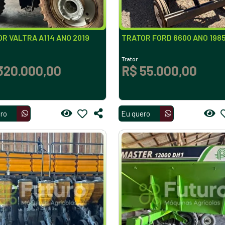
R VALTRA A114 ANO 2019
TRATOR FORD 6600 ANO 198
Trator
320.000,00
R$ 55.000,00
ro
Eu quero