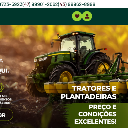
99723-5923
(
47
) 99901-2062
(
43
) 99962-8998