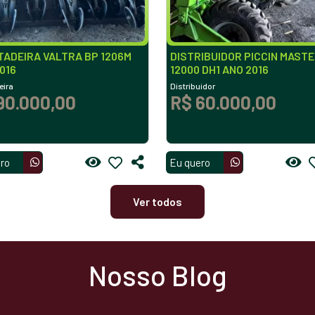
ADEIRA VALTRA BP 1206M
DISTRIBUIDOR PICCIN MAST
016
12000 DH1 ANO 2016
eira
Distribuidor
90.000,00
R$ 60.000,00
ro
Eu quero
Ver todos
Nosso Blog