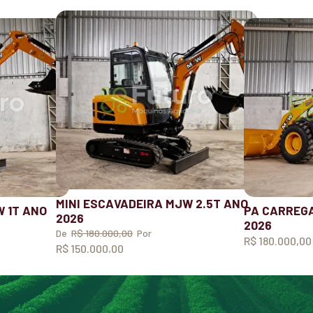
MINI ESCAVADEIRA MJW 2.5T ANO
W 1T ANO
PA CARREGA
2026
2026
De
R$ 180.000,00
Por
R$ 180.000,00
R$ 150.000,00