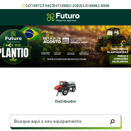
(
47
) 99723.5923
(
47
) 99901.2062
(
43
) 99962.8998
Distribuidor