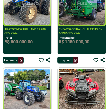
TRATOR NEW HOLLAND T7.260
ENFARDADEIRA MCHALE FUSION
ANO 2022
VARIO ANO 2020
Trator
Implemento
R$ 600.000,00
R$ 1.150.000,00
Eu quero
Eu quero