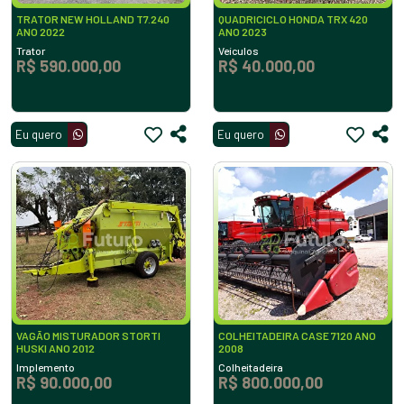
TRATOR NEW HOLLAND T7.240
QUADRICICLO HONDA TRX 420
ANO 2022
ANO 2023
Trator
Veículos
R$ 590.000,00
R$ 40.000,00
Eu quero
Eu quero
VAGÃO MISTURADOR STORTI
COLHEITADEIRA CASE 7120 ANO
HUSKI ANO 2012
2008
Implemento
Colheitadeira
R$ 90.000,00
R$ 800.000,00