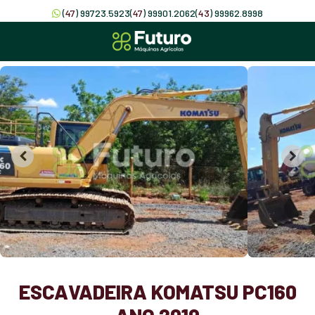
(
47
) 99723.5923
(
47
) 99901.2062
(
43
) 99962.8998
ESCAVADEIRA KOMATSU PC160