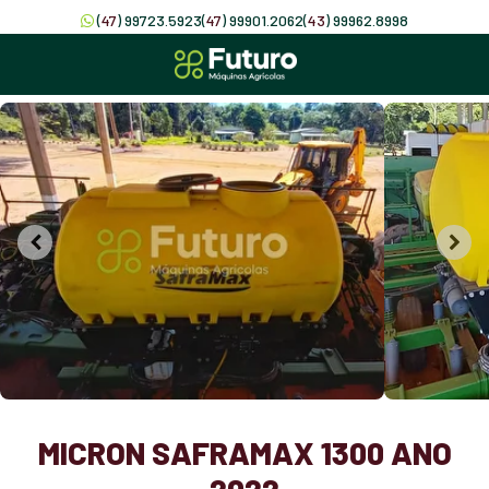
(
47
) 99723.5923
(
47
) 99901.2062
(
43
) 99962.8998
MICRON SAFRAMAX 1300 ANO