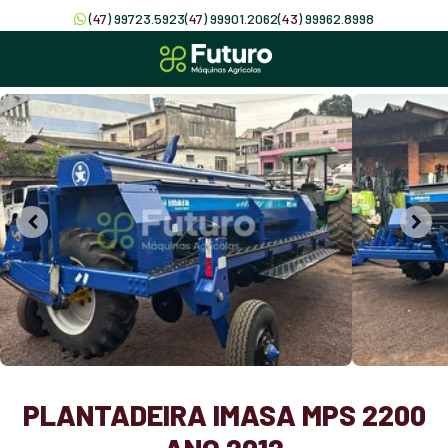
(
47
) 99723.5923
(
47
) 99901.2062
(
43
) 99962.8998
PLANTADEIRA IMASA MPS 2200