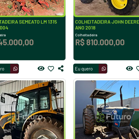
ADEIRA SEMEATO LM 1315
COLHEITADEIRA JOHN DEERE
2004
ANO 2018
eira
Colheitadeira
45.000,00
R$ 810.000,00
ro
Eu quero