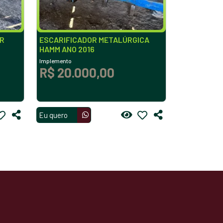
ER
ESCARIFICADOR METALÚRGICA
HAMM ANO 2016
Implemento
R$ 20.000,00
Eu quero