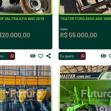
R VALTRA A114 ANO 2019
TRATOR FORD 6600 ANO 198
Trator
320.000,00
R$ 55.000,00
ro
Eu quero