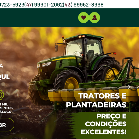
99723-5923
(
47
) 99901-2062
(
43
) 99962-8998