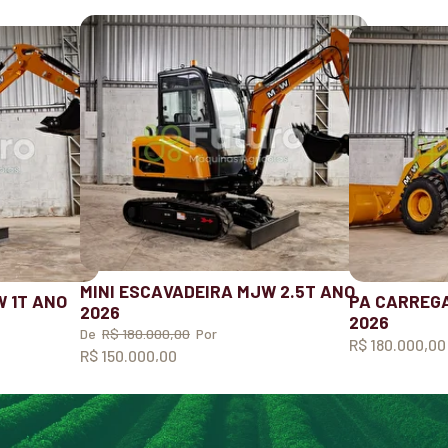
MINI ESCAVADEIRA MJW 2.5T ANO
W 1T ANO
PA CARREGA
2026
2026
De
R$ 180.000,00
Por
R$ 180.000,00
R$ 150.000,00