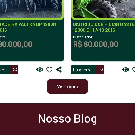
ADEIRA VALTRA BP 1206M
DISTRIBUIDOR PICCIN MAST
016
12000 DH1 ANO 2016
eira
Distribuidor
90.000,00
R$ 60.000,00
ro
Eu quero
Ver todos
Nosso Blog