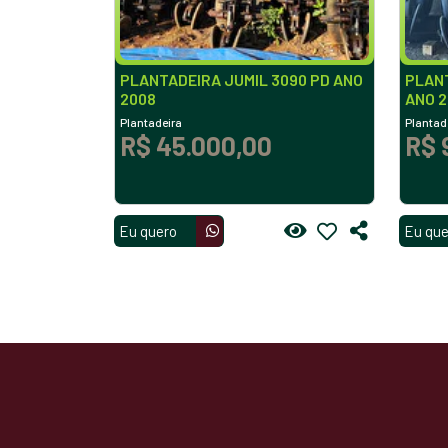
PLANTADEIRA JUMIL 3090 PD ANO
PLANT
2008
ANO 2
Plantadeira
Plantad
R$ 45.000,00
R$ 
Eu quero
Eu que