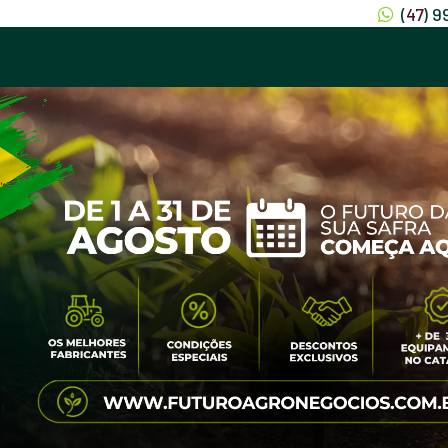
(
47
) 