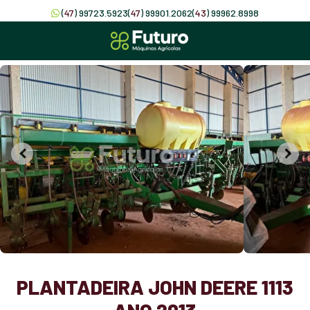
(
47
) 99723.5923
(
47
) 99901.2062
(
43
) 99962.8998
PLANTADEIRA JOHN DEERE 1113