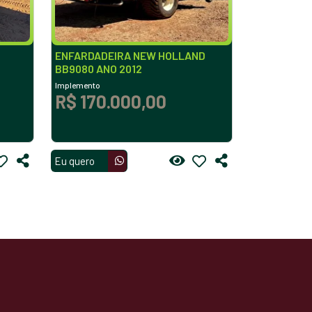
ENFARDADEIRA NEW HOLLAND
BB9080 ANO 2012
Implemento
R$ 170.000,00
Eu quero