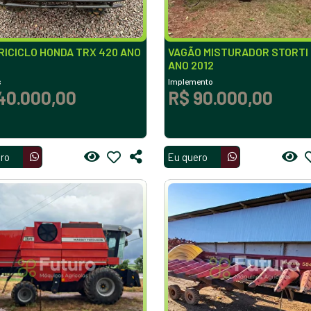
ICICLO HONDA TRX 420 ANO
VAGÃO MISTURADOR STORTI
ANO 2012
s
Implemento
40.000,00
R$ 90.000,00
ro
Eu quero