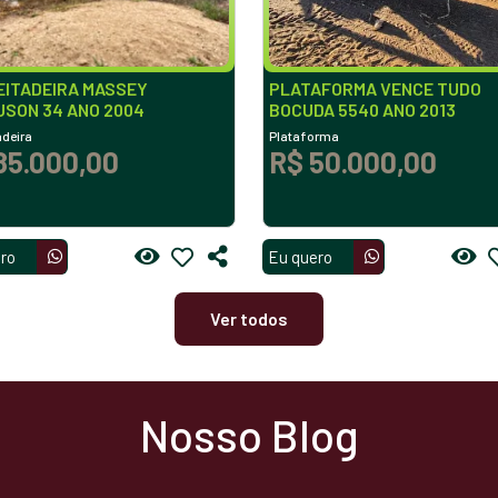
EITADEIRA MASSEY
PLATAFORMA VENCE TUDO
USON 34 ANO 2004
BOCUDA 5540 ANO 2013
adeira
Plataforma
85.000,00
R$ 50.000,00
ro
Eu quero
Ver todos
Nosso Blog