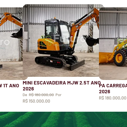
MINI ESCAVADEIRA MJW 2.5T ANO
W 1T ANO
PA CARREGA
2026
2026
De
R$ 180.000,00
Por
R$ 180.000,00
R$ 150.000,00