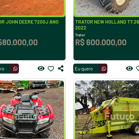
R JOHN DEERE 7200J ANO
TRATOR NEW HOLLAND T7.2
2022
Trator
580.000,00
R$ 600.000,00
ro
Eu quero