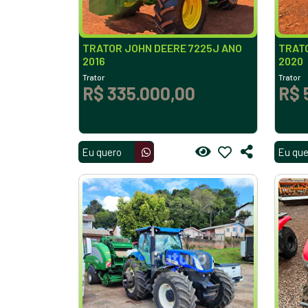
TRATOR JOHN DEERE 7225J ANO
TRATO
2016
2020
Trator
Trator
R$ 335.000,00
R$ 
Eu quero
Eu que