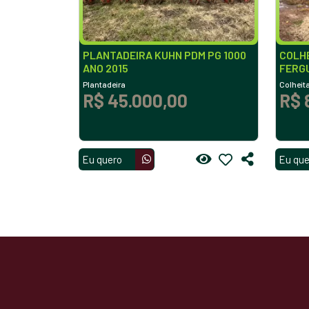
PLANTADEIRA KUHN PDM PG 1000
COLH
ANO 2015
FERG
Plantadeira
Colheit
R$ 45.000,00
R$ 
Eu quero
Eu que