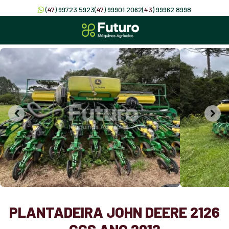
(
47
) 99723.5923
(
47
) 99901.2062
(
43
) 99962.8998
PLANTADEIRA JOHN DEERE 2126