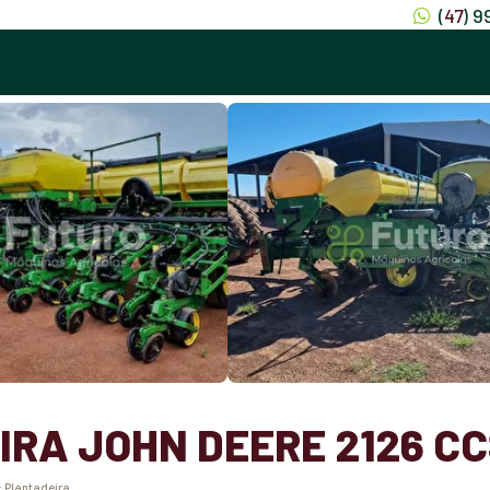
(
47
) 
RA JOHN DEERE 2126 CC
:
Plantadeira