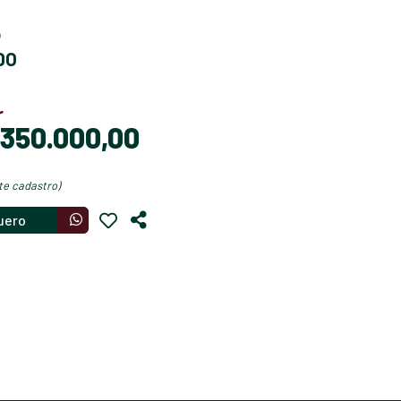
o
DO
r
$ 350.000,00
nte cadastro)
uero