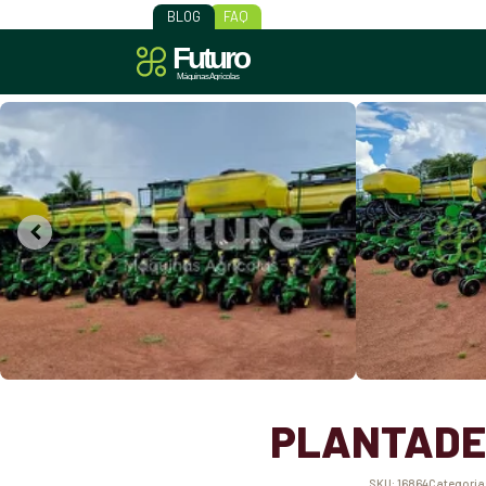
BLOG
FAQ
PLANTADEI
SKU:
16864
Categoria