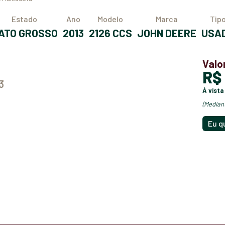
Estado
Ano
Modelo
Marca
Tip
MATO GROSSO
2013
2126 CCS
JOHN DEERE
USA
Valo
R
3
à vista
(media
Eu q