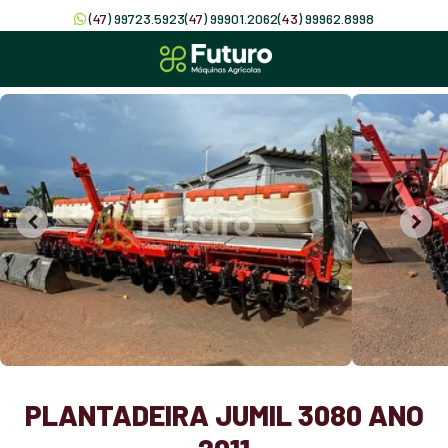
(
47
) 99723.5923
(
47
) 99901.2062
(
43
) 99962.8998
PLANTADEIRA JUMIL 3080 ANO