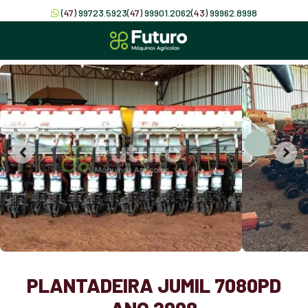
(
47
) 99723.5923
(
47
) 99901.2062
(
43
) 99962.8998
PLANTADEIRA JUMIL 7080PD