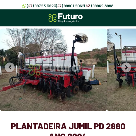
(
47
) 99723.5923
(
47
) 99901.2062
(
43
) 99962.8998
PLANTADEIRA JUMIL PD 2880