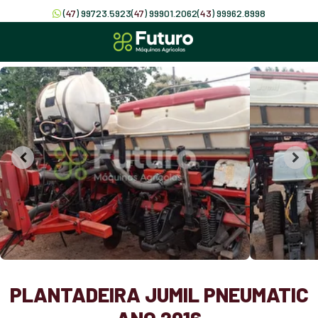
(
47
) 99723.5923
(
47
) 99901.2062
(
43
) 99962.8998
PLANTADEIRA JUMIL PNEUMATIC