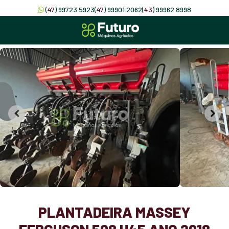
(
47
) 99723.5923
(
47
) 99901.2062
(
43
) 99962.8998
PLANTADEIRA MASSEY