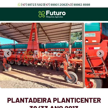
(
47
) 99723.5923
(
47
) 99901.2062
(
43
) 99962.8998
PLANTADEIRA PLANTICENTER