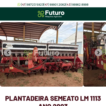
(
47
) 99723.5923
(
47
) 99901.2062
(
43
) 99962.8998
PLANTADEIRA SEMEATO LM 1113