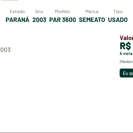
Estado
Ano
Modelo
Marca
Tipo
PARANÁ
2003
PAR 3600
SEMEATO
USADO
Valo
R
2003
à vista
(media
Eu q