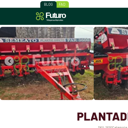
BLOG
FAQ
PLANTADE
SKU:
19191
Categoria