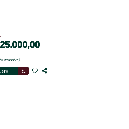
r
$ 25.000,00
nte cadastro)
uero