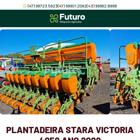
(
47
) 99723.5923
(
47
) 99901.2062
(
43
) 99962.8998
PLANTADEIRA STARA VICTORIA