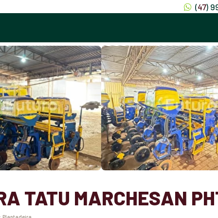
(
47
) 
RA TATU MARCHESAN PHT
:
Plantadeira