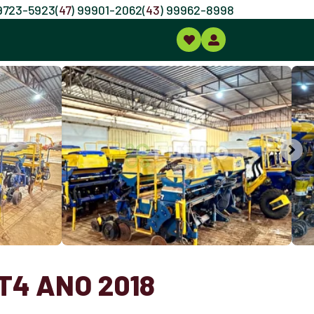
99723-5923
(
47
) 99901-2062
(
43
) 99962-8998
4 ANO 2018