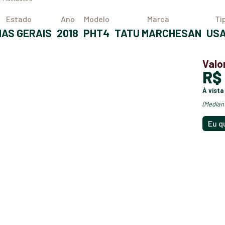
Estado
Ano
Modelo
Marca
T
INAS GERAIS
2018
PHT4
TATU MARCHESAN
US
Valo
R
à vista
(media
Eu q