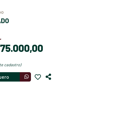
ipo
ADO
r
$ 75.000,00
nte cadastro)
uero