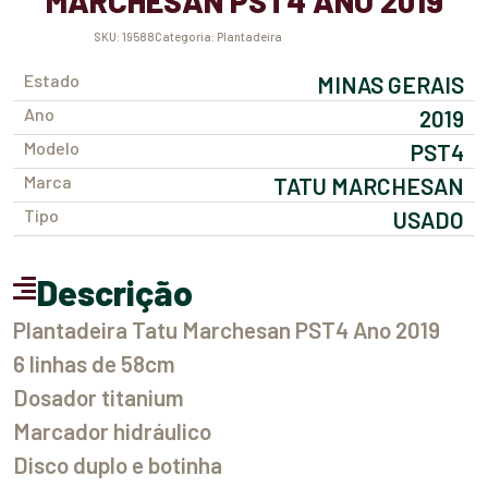
MARCHESAN PST4 ANO 2019
SKU:
19588
Categoria:
Plantadeira
Estado
MINAS GERAIS
Ano
2019
Modelo
PST4
Marca
TATU MARCHESAN
Tipo
USADO
Descrição
Plantadeira Tatu Marchesan PST4 Ano 2019
6 linhas de 58cm
Dosador titanium
Marcador hidráulico
Disco duplo e botinha