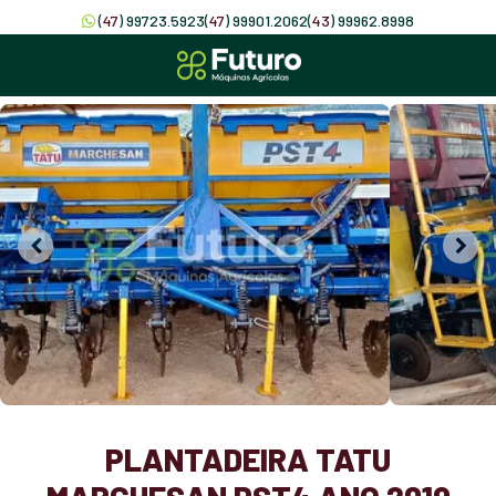
(
47
) 99723.5923
(
47
) 99901.2062
(
43
) 99962.8998
PLANTADEIRA TATU