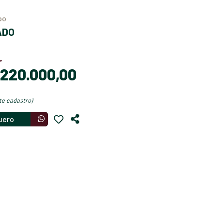
ipo
ADO
r
$ 220.000,00
nte cadastro)
uero