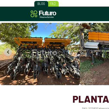
BLOG
FAQ
PLANTAD
SKU:
22282
Categori