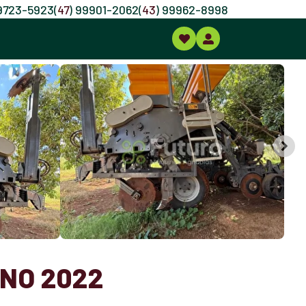
99723-5923
(
47
) 99901-2062
(
43
) 99962-8998
ANO 2022