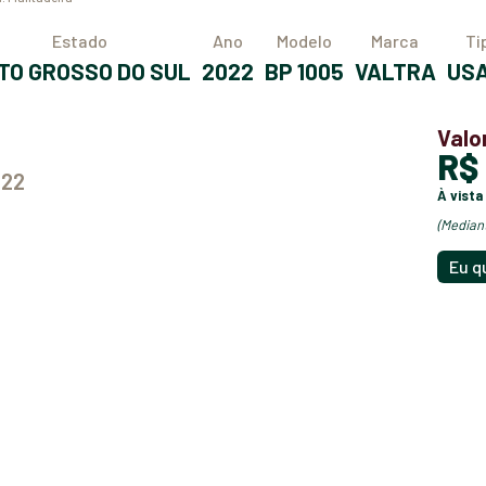
Estado
Ano
Modelo
Marca
T
ATO GROSSO DO SUL
2022
BP 1005
VALTRA
US
Valo
R
022
à vista
(media
Eu q