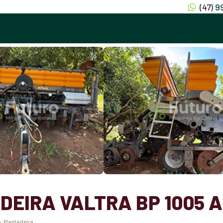
(
47
) 
EIRA VALTRA BP 1005 
a:
Plantadeira