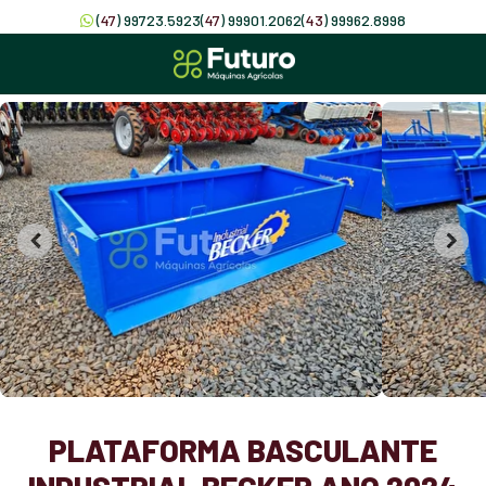
(
47
) 99723.5923
(
47
) 99901.2062
(
43
) 99962.8998
PLATAFORMA BASCULANTE