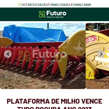
(
47
) 99723.5923
(
47
) 99901.2062
(
43
) 99962.8998
PLATAFORMA DE MILHO VENCE