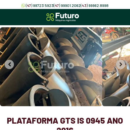
(
47
) 99723.5923
(
47
) 99901.2062
(
43
) 99962.8998
PLATAFORMA GTS IS 0945 ANO