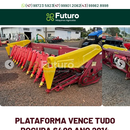
(
47
) 99723.5923
(
47
) 99901.2062
(
43
) 99962.8998
PLATAFORMA VENCE TUDO